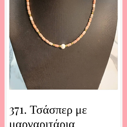
371. Τσάσπερ με
μαργαριτάρια