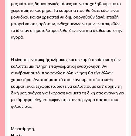
μας κάποιες δημιουργικές τάσεις και να ασχοληθούμε με το
χειροποίητο κόσμημα. Τα κομμάτια που θα δείτε εδώ, είναι
μοναδικά. και αν χρειαστεί να δημιουργηθούν ξανά, επειδή
μπορεί να σας αρέσουν, ενδεχομένως να μην είναι ακριβώς
τα ίδια, αν οι ημιπολύτιμοι λίθοι δεν είναι πια διαθέσιμοι στην
αγορά.
Η κίνηση είναι μικρής κλίμακας και σε καμιά περίπτωση δεν
καλύπτει μια πλήρη επαγγελματική ενασχόληση. Αν
συνέβαινε αυτό, προφανώς η όλη κίνηση θα είχε άλλον
χαρακτήρα. Αγαπούμε αυτό που κάνουμε και έτσι κάθε
κομμάτι είναι ξεχωριστό, ώστε να καλύπτουμε κατ' αρχήν τη
δική μας ανάγκη για έκφραση και μετά τη δική σας ανάγκη για
μια όμορφη elegant εμφάνιση στον περίγυρο σας και τους
φίλους σας
Με εκτίμηση,
Nasia