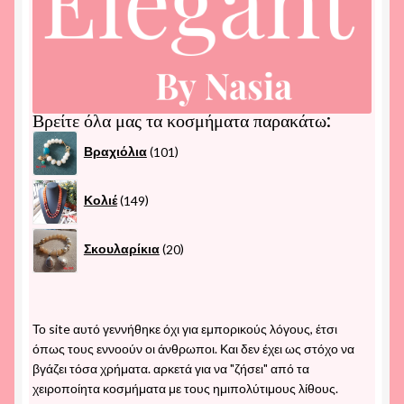
Βρείτε όλα μας τα κοσμήματα παρακάτω:
101
Βραχιόλια
101
προϊόντα
149
Κολιέ
149
προϊόντα
20
Σκουλαρίκια
20
προϊόντα
Το site αυτό γεννήθηκε όχι για εμπορικούς λόγους, έτσι
όπως τους εννοούν οι άνθρωποι. Και δεν έχει ως στόχο να
βγάζει τόσα χρήματα. αρκετά για να "ζήσει" από τα
χειροποίητα κοσμήματα με τους ημιπολύτιμους λίθους.