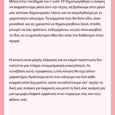
Μέσα στην πανδημία του Covid-19 δημιουργήθηκε η ανάγκη
να εκφραστούμε μέσα από την τέχνη, να βγάλουμε από μέσα
μας κάποιες δημιουργικές τάσεις και να ασχοληθούμε με το
χειροποίητο κόσμημα. Τα κομμάτια που θα δείτε εδώ, είναι
μοναδικά. και αν χρειαστεί να δημιουργηθούν ξανά, επειδή
μπορεί να σας αρέσουν, ενδεχομένως να μην είναι ακριβώς
τα ίδια, αν οι ημιπολύτιμοι λίθοι δεν είναι πια διαθέσιμοι στην
αγορά.
Η κίνηση είναι μικρής κλίμακας και σε καμιά περίπτωση δεν
καλύπτει μια πλήρη επαγγελματική ενασχόληση. Αν
συνέβαινε αυτό, προφανώς η όλη κίνηση θα είχε άλλον
χαρακτήρα. Αγαπούμε αυτό που κάνουμε και έτσι κάθε
κομμάτι είναι ξεχωριστό, ώστε να καλύπτουμε κατ' αρχήν τη
δική μας ανάγκη για έκφραση και μετά τη δική σας ανάγκη για
μια όμορφη elegant εμφάνιση στον περίγυρο σας και τους
φίλους σας