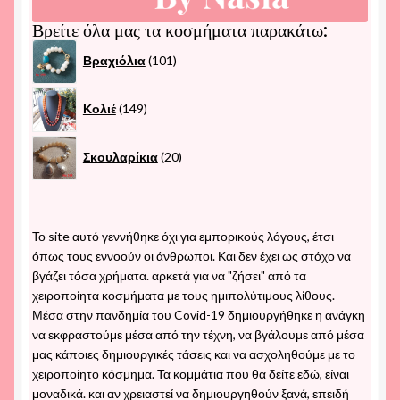
Βρείτε όλα μας τα κοσμήματα παρακάτω:
101
Βραχιόλια
101
προϊόντα
149
Κολιέ
149
προϊόντα
20
Σκουλαρίκια
20
προϊόντα
Το site αυτό γεννήθηκε όχι για εμπορικούς λόγους, έτσι
όπως τους εννοούν οι άνθρωποι. Και δεν έχει ως στόχο να
βγάζει τόσα χρήματα. αρκετά για να "ζήσει" από τα
χειροποίητα κοσμήματα με τους ημιπολύτιμους λίθους.
Μέσα στην πανδημία του Covid-19 δημιουργήθηκε η ανάγκη
να εκφραστούμε μέσα από την τέχνη, να βγάλουμε από μέσα
μας κάποιες δημιουργικές τάσεις και να ασχοληθούμε με το
χειροποίητο κόσμημα. Τα κομμάτια που θα δείτε εδώ, είναι
μοναδικά. και αν χρειαστεί να δημιουργηθούν ξανά, επειδή