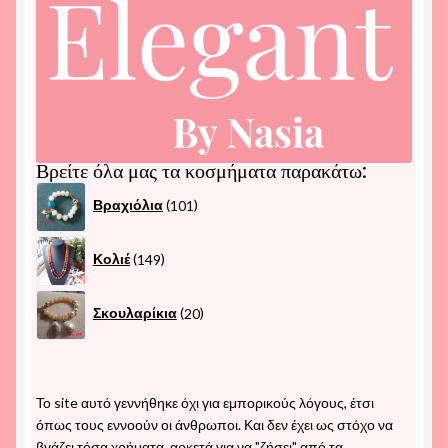
Βρείτε όλα μας τα κοσμήματα παρακάτω:
101
Βραχιόλια
101
προϊόντα
149
Κολιέ
149
προϊόντα
20
Σκουλαρίκια
20
προϊόντα
Το site αυτό γεννήθηκε όχι για εμπορικούς λόγους, έτσι
όπως τους εννοούν οι άνθρωποι. Και δεν έχει ως στόχο να
βγάζει τόσα χρήματα. αρκετά για να "ζήσει" από τα