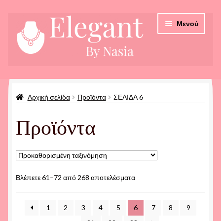
Απευθείας
Μετάβαση
Μενού
μετάβαση
σε
στην
περιεχόμενο
πλοήγηση
Αρχική
Αρχική σελίδα
Προϊόντα
ΣΕΛΊΔΑ 6
Checkout
Προϊόντα
Καλάθι
Οδηγίες Παραγγελίας
Προϊόντα
Βλέπετε 61–72 από 268 αποτελέσματα
1
2
3
4
5
6
7
8
9