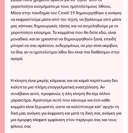
χειροποίητα κοσμήματα με τους ημιπολύτιμους λίθους.
Μέσα στην πανδημία του Covid-19 δημιουργήθηκε η ανάγκη
να εκφραστούμε μέσα από την τέχνη, να βγάλουμε από μέσα
μας κάποιες δημιουργικές τάσεις και να ασχοληθούμε με το
χειροποίητο κόσμημα. Τα κομμάτια που θα δείτε εδώ, είναι
μοναδικά. και αν χρειαστεί να δημιουργηθούν ξανά, επειδή
μπορεί να σας αρέσουν, ενδεχομένως να μην είναι ακριβώς
τα ίδια, αν οι ημιπολύτιμοι λίθοι δεν είναι πια διαθέσιμοι στην
αγορά.
Η κίνηση είναι μικρής κλίμακας και σε καμιά περίπτωση δεν
καλύπτει μια πλήρη επαγγελματική ενασχόληση. Αν
συνέβαινε αυτό, προφανώς η όλη κίνηση θα είχε άλλον
χαρακτήρα. Αγαπούμε αυτό που κάνουμε και έτσι κάθε
κομμάτι είναι ξεχωριστό, ώστε να καλύπτουμε κατ' αρχήν τη
δική μας ανάγκη για έκφραση και μετά τη δική σας ανάγκη για
μια όμορφη elegant εμφάνιση στον περίγυρο σας και τους
φίλους σας