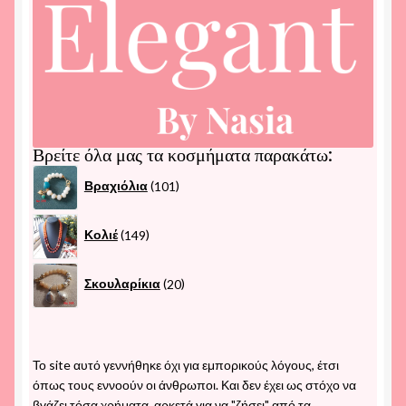
Βρείτε όλα μας τα κοσμήματα παρακάτω:
101
Βραχιόλια
101
προϊόντα
149
Κολιέ
149
προϊόντα
20
Σκουλαρίκια
20
προϊόντα
Το site αυτό γεννήθηκε όχι για εμπορικούς λόγους, έτσι
όπως τους εννοούν οι άνθρωποι. Και δεν έχει ως στόχο να
βγάζει τόσα χρήματα. αρκετά για να "ζήσει" από τα