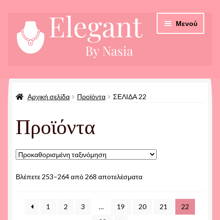
Απευθείας
Μετάβαση
Μενού
μετάβαση
σε
στην
περιεχόμενο
πλοήγηση
Αρχική
Αρχική σελίδα
Προϊόντα
ΣΕΛΊΔΑ 22
Checkout
Προϊόντα
Καλάθι
Οδηγίες Παραγγελίας
Προϊόντα
Βλέπετε 253–264 από 268 αποτελέσματα
1
2
3
…
19
20
21
22