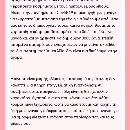
χειροποίητα κοσμήματα με τους ημιπολύτιμους λίθους.
Μέσα στην πανδημία του Covid-19 δημιουργήθηκε η ανάγκη
να εκφραστούμε μέσα από την τέχνη, να βγάλουμε από μέσα
μας κάποιες δημιουργικές τάσεις και να ασχοληθούμε με το
χειροποίητο κόσμημα. Τα κομμάτια που θα δείτε εδώ, είναι
μοναδικά. και αν χρειαστεί να δημιουργηθούν ξανά, επειδή
μπορεί να σας αρέσουν, ενδεχομένως να μην είναι ακριβώς
τα ίδια, αν οι ημιπολύτιμοι λίθοι δεν είναι πια διαθέσιμοι στην
αγορά.
Η κίνηση είναι μικρής κλίμακας και σε καμιά περίπτωση δεν
καλύπτει μια πλήρη επαγγελματική ενασχόληση. Αν
συνέβαινε αυτό, προφανώς η όλη κίνηση θα είχε άλλον
χαρακτήρα. Αγαπούμε αυτό που κάνουμε και έτσι κάθε
κομμάτι είναι ξεχωριστό, ώστε να καλύπτουμε κατ' αρχήν τη
δική μας ανάγκη για έκφραση και μετά τη δική σας ανάγκη για
μια όμορφη elegant εμφάνιση στον περίγυρο σας και τους
φίλους σας