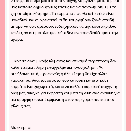
να εκφραστούμε μέσα από την τέχνη, να βγάλουμε από μέσα
μας κάποιες δημιουργικές τάσεις και να ασχοληθούμε με το
χειροποίητο κόσμημα. Τα κομμάτια που θα δείτε εδώ, είναι
μοναδικά. και αν χρειαστεί να δημιουργηθούν ξανά, επειδή
μπορεί να σας αρέσουν, ενδεχομένως να μην είναι ακριβώς
τα ίδια, αν οι ημιπολύτιμοι λίθοι δεν είναι πια διαθέσιμοι στην
αγορά.
Η κίνηση είναι μικρής κλίμακας και σε καμιά περίπτωση δεν
καλύπτει μια πλήρη επαγγελματική ενασχόληση. Αν
συνέβαινε αυτό, προφανώς η όλη κίνηση θα είχε άλλον
χαρακτήρα. Αγαπούμε αυτό που κάνουμε και έτσι κάθε
κομμάτι είναι ξεχωριστό, ώστε να καλύπτουμε κατ' αρχήν τη
δική μας ανάγκη για έκφραση και μετά τη δική σας ανάγκη για
μια όμορφη elegant εμφάνιση στον περίγυρο σας και τους
φίλους σας
Με εκτίμηση,