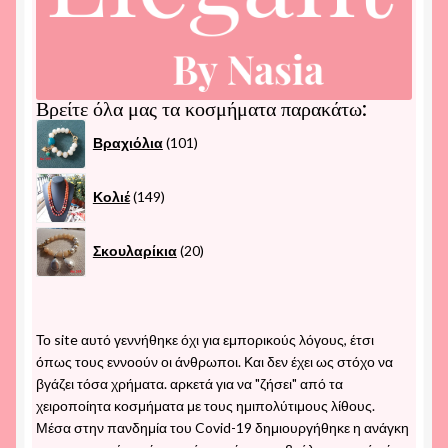
Βρείτε όλα μας τα κοσμήματα παρακάτω:
101
Βραχιόλια
101
προϊόντα
149
Κολιέ
149
προϊόντα
20
Σκουλαρίκια
20
προϊόντα
Το site αυτό γεννήθηκε όχι για εμπορικούς λόγους, έτσι
όπως τους εννοούν οι άνθρωποι. Και δεν έχει ως στόχο να
βγάζει τόσα χρήματα. αρκετά για να "ζήσει" από τα
χειροποίητα κοσμήματα με τους ημιπολύτιμους λίθους.
Μέσα στην πανδημία του Covid-19 δημιουργήθηκε η ανάγκη