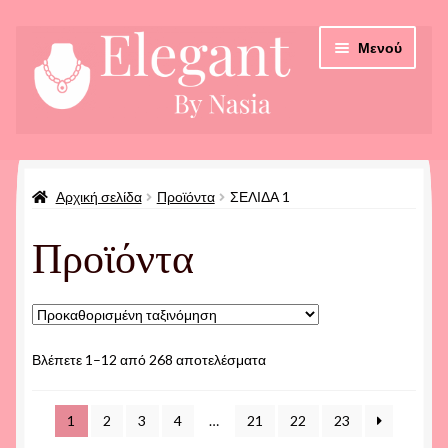
Απευθείας
Μετάβαση
Μενού
μετάβαση
σε
στην
περιεχόμενο
πλοήγηση
Αρχική
Αρχική σελίδα
Προϊόντα
ΣΕΛΊΔΑ 1
Checkout
Προϊόντα
Καλάθι
Οδηγίες Παραγγελίας
Προϊόντα
Βλέπετε 1–12 από 268 αποτελέσματα
1
2
3
4
…
21
22
23