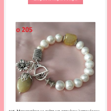
205. Μαργαριτάρια με αχάτη και ασημένιες λεπτομέρειες…